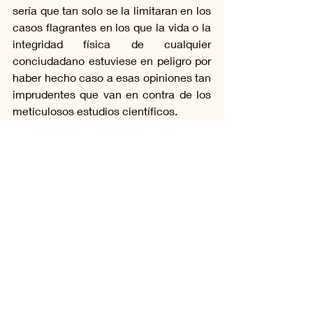
sería que tan solo se la limitaran en los 
casos flagrantes en los que la vida o la 
integridad física de cualquier 
conciudadano estuviese en peligro por 
haber hecho caso a esas opiniones tan 
imprudentes que van en contra de los 
meticulosos estudios científicos.
Quiero acabar diciendo que no 
pretendo ser consejero ni tampoco un 
experto del tema; tan solo doy mi 
opinión haciendo un uso responsable 